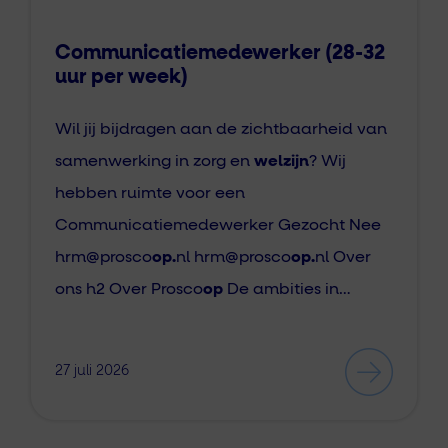
Communicatiemedewerker (28-32
uur per week)
Wil jij bijdragen aan de zichtbaarheid van
samenwerking in zorg en
welzijn
? Wij
hebben ruimte voor een
Communicatiemedewerker Gezocht Nee
hrm@prosco
op.
nl hrm@prosco
op.
nl Over
ons h2 Over Prosco
op
De ambities in…
27 juli 2026