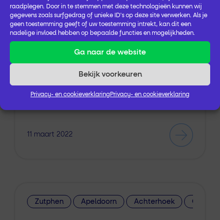
Geluk en Mieke Sol
raadplegen. Door in te stemmen met deze technologieën kunnen wij
gegevens zoals surfgedrag of unieke ID's op deze site verwerken. Als je
geen toestemming geeft of uw toestemming intrekt, kan dit een
…andere behoeften.’ Beide senioren doen
nadelige invloed hebben op bepaalde functies en mogelijkheden.
mee in de samenleving. Zij denken en
Ga naar de website
praten mee
op
beleidsniveau over woon-,
Bekijk voorkeuren
welzijn
s- en zorgvraagstukken. Dit doen zij
o.a. in de Alliantie Drentse Zorg…
Privacy- en cookieverklaring
Privacy- en cookieverklaring
11 maart 2022
Zutphen
Apeldoorn
Achterhoek
Geboort