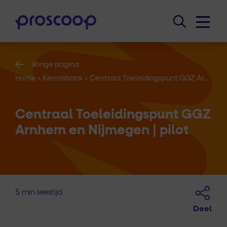
Vorige pagina
Home
>
Kennisbank
>
Centraal Toeleidingspunt GGZ Arnhem en Nijmegen | pilot
Centraal Toeleidingspunt GGZ
Arnhem en Nijmegen | pilot
5 min leestijd
Deel