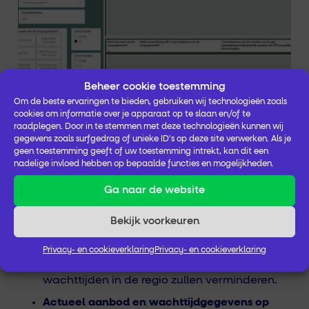
Beheer cookie toestemming
Om de beste ervaringen te bieden, gebruiken wij technologieën zoals
cookies om informatie over je apparaat op te slaan en/of te
raadplegen. Door in te stemmen met deze technologieën kunnen wij
gegevens zoals surfgedrag of unieke ID's op deze site verwerken. Als je
Samengevat, het CTP:
geen toestemming geeft of uw toestemming intrekt, kan dit een
nadelige invloed hebben op bepaalde functies en mogelijkheden.
Ga naar de website
Ontzorgt de verwijzer
Het CTP verbindt de hulpvraag met de het
Bekijk voorkeuren
best passende aanbod en de kortste
Privacy- en cookieverklaring
Privacy- en cookieverklaring
wachttijden. Bijkomend effect is dat de
wachttijden in de regio zullen verminderen.
Actueel aanbod en wachttijdgegevens op