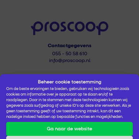
Contactgegevens
055 - 50 58 610
info@proscoop.nl
Beheer cookie toestemming
Aanmelden nieuwsbrief
Om de beste ervaringen te bieden, gebruiken wij technologieën zoals
Wil je op de hoogte blijven van het laatste
cookies om informatie over je apparaat op te slaan en/of te
raadplegen. Door in te stemmen met deze technologieën kunnen wij
zorgnieuws in jouw regio? Meld je dan aan
gegevens zoals surfgedrag of unieke ID's op deze site verwerken. Als je
voor de nieuwsbrief.
geen toestemming geeft of uw toestemming intrekt, kan dit een
nadelige invloed hebben op bepaalde functies en mogelijkheden.
Ga naar de website