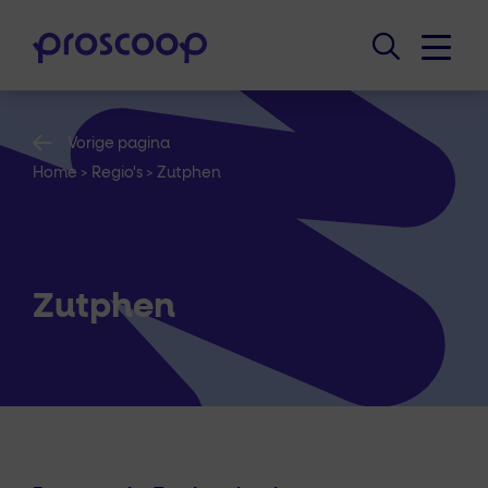
Vorige pagina
Home
>
Regio's
>
Zutphen
Zutphen