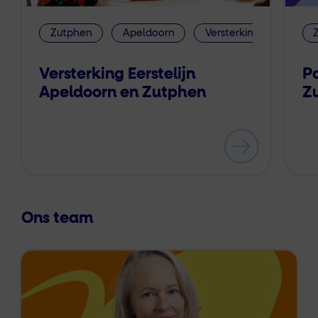
Zutphen
Apeldoorn
Versterking Eerstelijn
Versterking Eerstelijn
P
Apeldoorn en Zutphen
Z
Ons team