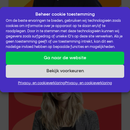
Beheer cookie toestemming
Om de beste ervaringen te bieden, gebruiken wij technologieën zoals
cookies om informatie over je apparaat op te slaan en/of te
raadplegen. Door in te stemmen met deze technologieën kunnen wij
gegevens zoals surfgedrag of unieke ID's op deze site verwerken. Als je
Gijs Brouwer
geen toestemming geeft of uw toestemming intrekt, kan dit een
Adviseur
nadelige invloed hebben op bepaalde functies en mogelijkheden.
Ga naar de website
Bekijk voorkeuren
Privacy- en cookieverklaring
Privacy- en cookieverklaring