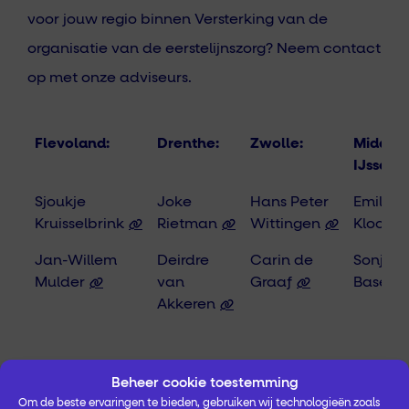
voor jouw regio binnen Versterking van de
organisatie van de eerstelijnszorg? Neem contact
op met onze adviseurs.
Flevoland:
Drenthe:
Zwolle:
Midden
IJssel:
Flevoland:
Drenthe:
Zwolle:
Midden
Sjoukje
Joke
Hans Peter
Emily
IJssel:
Kruisselbrink
Rietman
Wittingen
Klooste
Jan-Willem
Deirdre
Carin de
Sonja
Mulder
van
Graaf
Basema
Akkeren
Beheer cookie toestemming
Om de beste ervaringen te bieden, gebruiken wij technologieën zoals