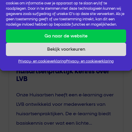
cookies om informatie over je apparaat op te slaan en/of te
raadplegen. Door in te stemmen met deze technologieën kunnen wij
gegevens zoals surfgedrag of unieke ID's op deze site verwerken. Als je
geen toestemming geeft of uw toestemming intrekt, kan dit een
Actuele nieuwsberichten
nadelige invloed hebben op bepaalde functies en mogelijkheden.
Ga naar de website
Centraal Gelderland
Versterking Eerstelijn
Bekijk voorkeuren
Privacy- en cookieverklaring
Privacy- en cookieverklaring
E-learning biedt medewerkers
huisartsenpraktijk kennis over
LVB
Onze Huisartsen heeft een e‑learning over
LVB ontwikkeld voor medewerkers van
huisartsenpraktijken. De e-learning biedt
basiskennis over wat een lichte…