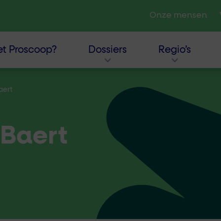
Onze mensen
t Proscoop?
Dossiers
Regio’s
aert
Baert