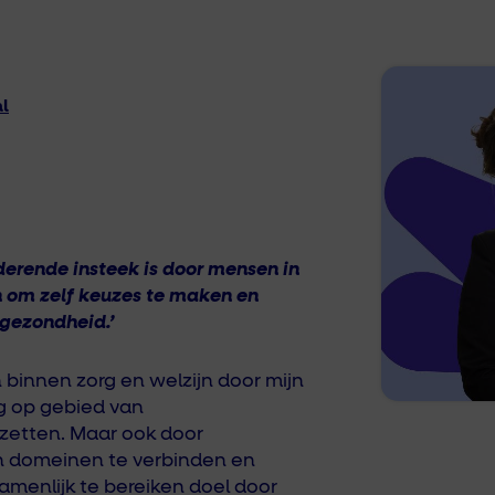
l
derende
insteek is
door
mensen in
n
om
zelf keuzes te maken en
 gezondheid.’
n binnen zorg en welzijn door mijn
ng
op gebied van
 zetten
.
M
aar ook door
n domeinen
te verbinden en
amenlijk
te bereiken
doel door