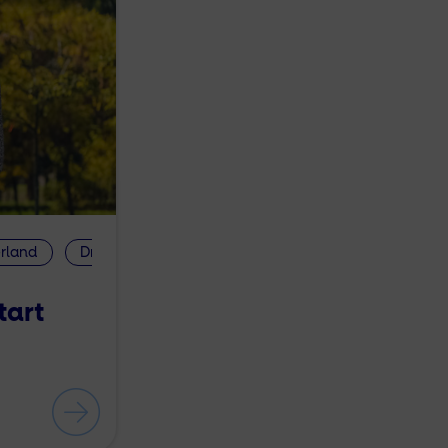
rland
Drenthe
Vechtdal
Geboortezorg
tart