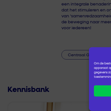
een integrale benaderi
dat
het
stimuleren en
o
van
‘samenredzaamheid’
de beweging
naar mee
voor iedereen!
Centraal Gelderland
Om de beste
apparaat op
gegevens zo
toestemming
Kennisbank