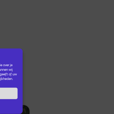
e over je
unnen wij
 geeft of uw
ijkheden.