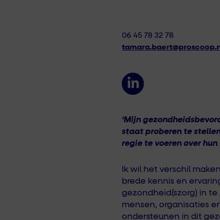
06 45 78 32 78
tamara.baert@proscoop.n
‘Mijn
gezondheidsbevor
staat
proberen te
stelle
regie te voeren over hun
Ik wil het verschil make
brede
kennis en ervari
gezondheid
(
szorg
)
in te
mensen
,
organisaties
e
ondersteunen in dit gez