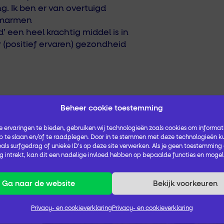
ng
.
Ik ben
er van
overtuigd
marmen
 een heel krachtig middel is
in
r
(positief ervaren)
gezondheid
Beheer cookie toestemming
GGZ
 ervaringen te bieden, gebruiken wij technologieën zoals cookies om informati
 te slaan en/of te raadplegen. Door in te stemmen met deze technologieën k
als surfgedrag of unieke ID's op deze site verwerken. Als je geen toestemming
 intrekt, kan dit een nadelige invloed hebben op bepaalde functies en mogel
Ga naar de website
Bekijk voorkeuren
Privacy- en cookieverklaring
Privacy- en cookieverklaring