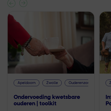
Apeldoorn
Zwolle
Ouderenzorg
Ondervoeding kwetsbare
In
ouderen | toolkit
P