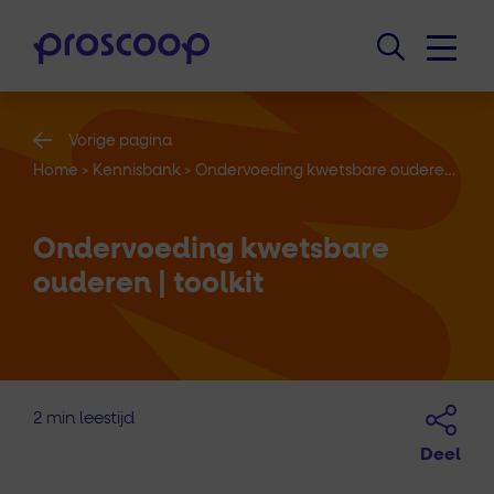
Vorige pagina
Home
>
Kennisbank
>
Ondervoeding kwetsbare ouderen | toolkit
Ondervoeding kwetsbare
ouderen | toolkit
2 min leestijd
Deel