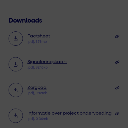
Downloads
Factsheet
.pdf, 1.79mb
Signaleringskaart
.pdf, 92.16kb
Zorgpad
.pdf, 9.92mb
Informatie over project ondervoeding
.pdf, 0.36mb