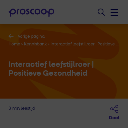
Vorige pagina
Home
>
Kennisbank
>
Interactief leefstijlroer | Positieve Gezondheid
Interactief leefstijlroer |
Positieve Gezondheid
3 min leestijd
Deel