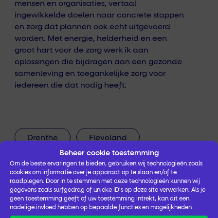
mensen en organisaties, vertaal
ingewikkelde doelen naar concrete stappen
en zorg dat plannen ook echt uitgevoerd
worden. Met energie, helderheid en een
groot hart voor de zorg werk ik aan
oplossingen die bijdragen aan een gezonde
samenleving en toegankelijke zorg voor
iedereen die dat nodig heeft.
Drenthe
Flevoland
Beheer cookie toestemming
Om de beste ervaringen te bieden, gebruiken wij technologieën zoals
cookies om informatie over je apparaat op te slaan en/of te
raadplegen. Door in te stemmen met deze technologieën kunnen wij
gegevens zoals surfgedrag of unieke ID's op deze site verwerken. Als je
geen toestemming geeft of uw toestemming intrekt, kan dit een
Kennisbank
nadelige invloed hebben op bepaalde functies en mogelijkheden.