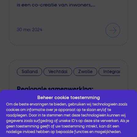
is een co-creatie van inwoners,…
30 mei 2024
Salland
Vechtdal
Zwolle
Integraal Zorg 
Regionale samenwerking:
uitdagingen én successen
Beheer cookie toestemming
Om de beste ervaringen te bieden, gebruiken wij technologieën zoals
cookies om informatie over je apparaat op te slaan en/of te
…actieve regionale werkgroep met
raadplegen. Door in te stemmen met deze technologieën kunnen wij
gegevens zoals surfgedrag of unieke ID's op deze site verwerken. Als je
betrokken samenwerkingspartners. We
geen toestemming geeft of uw toestemming intrekt, kan dit een
hebben hard gewerkt aan een regionaal
nadelige invloed hebben op bepaalde functies en mogelijkheden.