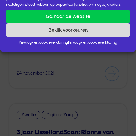
nadelige invloed hebben op bepaalde functies en mogelijkheden.
…kans te geven op een gezond en
geluk
kig
Ga naar de website
leven. Kansrijke Start is een lerend netwerk
om met elkaar betere signalering te doen
Bekijk voorkeuren
en ondersteuning beter op de behoefte
Privacy- en cookieverklaring
Privacy- en cookieverklaring
van ouders…
24 november 2021
Zwolle
Digitale Zorg
3 jaar IJssellandScan: Rianne van