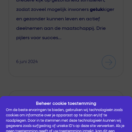
bredere kijk op gezondheid stimuleren,
zodat zoveel mogelijk inwoners
geluk
kiger
en gezonder kunnen leven en actief
deelnemen aan de maatschappij. Drie
pijlers voor succes…
6 juni 2024
Centraal Gelderland
Geboortezorg
Beheer cookie toestemming
Om de beste ervaringen te bieden, gebruiken wij technologieën zoals
cookies om informatie over je apparaat op te slaan en/of te
Voor alle kinderen in Arnhem een
raadplegen. Door in te stemmen met deze technologieën kunnen wij
kansrijke start
gegevens zoals surfgedrag of unieke ID's op deze site verwerken. Als je
geen toestemming geeft of uw toestemming intrekt, kan dit een