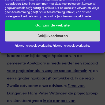
raadplegen. Door in te stemmen met deze technologieën kunnen wij
gegevens zoals surfgedrag of unieke ID's op deze site verwerken. Als je
Bron:
Landelijk ROS-netwerk.
geen toestemming geeft of uw toestemming intrekt, kan dit een
nadelige invloed hebben op bepaalde functies en mogelijkheden.
Wat doet Proscoop
Ga naar de website
Onze adviseurs zijn betrokken bij de aanpak van
Bekijk voorkeuren
ondervoeding van kwetsbare ouderen in de regio
Privacy- en cookieverklaring
Privacy- en cookieverklaring
Apeldoorn en regio Zwolle. Adviseur
Anita Lahuis
is betrokken bij de regio Apeldoorn. In de
gemeente Apeldoorn is reeds eerder
een zorgpad
voor professionals in zorg en sociaal domein
en
een signaleringskaart
ontwikkeld. In de regio
Zwolle adviseren onze adviseurs
Elma van
Dongen
en
Hans Peter Wittingen
de projectgroep
en klankbordgroep
in de aanpak van