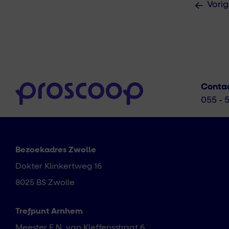
Vori
Conta
055 - 
Bezoekadres Zwolle
Dokter Klinkertweg 16
8025 BS Zwolle
Trefpunt Arnhem
Meester E.N. van Kleffensstraat 6