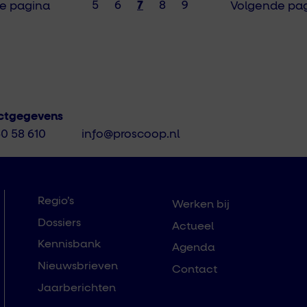
5
6
7
8
9
ge pagina
Volgende pa
ctgegevens
50 58 610
info@proscoop.nl
Regio’s
Werken bij
Dossiers
Actueel
Kennisbank
Agenda
Nieuwsbrieven
Contact
Jaarberichten