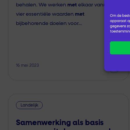
behalen. We werken
met
elkaar vanuit
vier essentiële waarden
met
Om de beste
apparaat op
bijbehorende doelen voor…
gegevens zo
toestemming
16 mei 2023
Landelijk
Samenwerking als basis