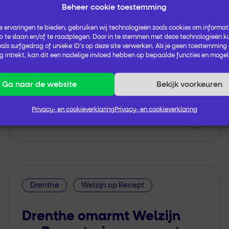
Beheer cookie toestemming
Drentse
enthousiastelingen die méér
willen
met
Positieve Gezondheid
 ervaringen te bieden, gebruiken wij technologieën zoals cookies om informati
 te slaan en/of te raadplegen. Door in te stemmen met deze technologieën k
gewandeld in het mooie Dwingelderveld.
als surfgedrag of unieke ID's op deze site verwerken. Als je geen toestemming
 intrekt, kan dit een nadelige invloed hebben op bepaalde functies en mogel
Tijdens de wandeling gingen we
met
elkaar in gesprek…
Ga naar de website
Bekijk voorkeuren
Privacy- en cookieverklaring
Privacy- en cookieverklaring
24 november 2022
Drenthe
Welzijn op Recept
Drenthe omarmt Welzijn