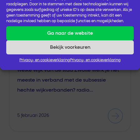
raadplegen. Door in te stemmen met deze technologieën kunnen wij
gegevens zoals surfgedrag of unieke ID's op deze site verwerken. Als je
geen toestemming geeft of uw toestemming intrekt, kan dit een
Circus van verbinding –
nadelige invloed hebben op bepaalde functies en mogelijkheden.
samenwerken aan
zorgtransformatie
Ga naar de website
Bekijk voorkeuren
…Leefstijlinterventie (GLI) – volwassenen
Welzijn op Recept
/ sociaal verwijzen 1 In
Privacy- en cookieverklaring
Privacy- en cookieverklaring
welke wijk van de stad Zwolle werk je het
meeste in verband met de subsessie
hechte wijkverbanden? radio…
5 februari 2026