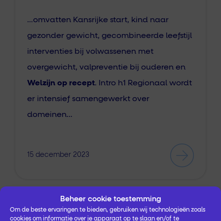
…omvatten Kansrijke start, kind naar
gezonder gewicht, gecombineerde leefstijl
interventies bij volwassenen met
overgewicht, valpreventie bij ouderen en
Welzijn op recept
. Intro h1 Regionaal wordt
er intensief samengewerkt over
domeinen…
15 december 2023
Beheer cookie toestemming
Om de beste ervaringen te bieden, gebruiken wij technologieën zoals
cookies om informatie over je apparaat op te slaan en/of te