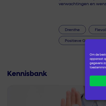
verwachtingen en wens
Drenthe
Flevo
Positieve Gezondheid
Om de beste
apparaat op
gegevens zo
toestemming
Kennisbank