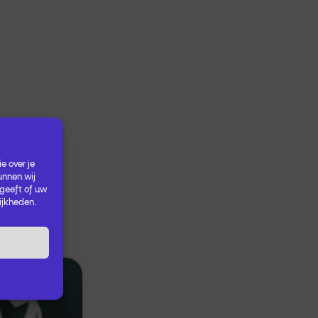
e over je
unnen wij
 geeft of uw
ijkheden.