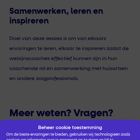
Samenwerken, leren en
inspireren
Doel van deze sessies is om van elkaars
ervaringen te leren, elkaar te inspireren zodat de
welzijnscoaches effectief kunnen zijn in hun
coachende rol en samenwerking met huisartsen
en andere zorgprofessionals.
Meer weten? Vragen?
Voor meer informatie over Welzijn op Recept in
Beheer cookie toestemming
Om de beste ervaringen te bieden, gebruiken wij technologieën zoals
Flevoland, neem contact op met
Ayse Baltaci
.