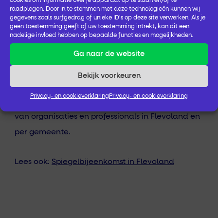
cookies om informatie over je apparaat op te slaan en/of te
raadplegen. Door in te stemmen met deze technologieën kunnen wij
gegevens zoals surfgedrag of unieke ID's op deze site verwerken. Als je
Benieuwd naar welke activiteiten in Flevoland
geen toestemming geeft of uw toestemming intrekt, kan dit een
nadelige invloed hebben op bepaalde functies en mogelijkheden.
worden aangeboden? Kijk dan op de
Sociale
Ga naar de website
Kaart van Flevoland
.
Bekijk voorkeuren
Hier vind je meer informatie en nieuws, diensten
Privacy- en cookieverklaring
Privacy- en cookieverklaring
en activiteiten (ik wil iets doen) en aanbieders
van organisaties en professionals in Flevoland en
per gemeente.
Lees ook:
Spiegelbijeenkomst in Flevoland