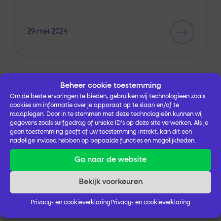
29 mei 2024
Beheer cookie toestemming
Om de beste ervaringen te bieden, gebruiken wij technologieën zoals
Salland
Vechtdal
Zwolle
Oncologie
cookies om informatie over je apparaat op te slaan en/of te
raadplegen. Door in te stemmen met deze technologieën kunnen wij
gegevens zoals surfgedrag of unieke ID's op deze site verwerken. Als je
Websites
geen toestemming geeft of uw toestemming intrekt, kan dit een
oncologiezorgnetwerken regio’s
nadelige invloed hebben op bepaalde functies en mogelijkheden.
Salland en Zwolle online
Ga naar de website
In samenwerking met het IKNL wordt hard
Bekijk voorkeuren
gewerkt aan het zichtbaar maken van de
Privacy- en cookieverklaring
Privacy- en cookieverklaring
oncologiezorgnetwerken, zodat de