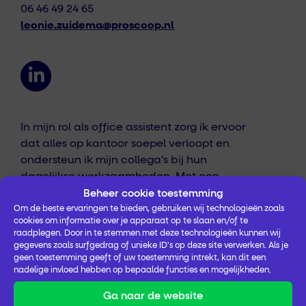
06 46 49 24 65
leonie.zuidema@proscoop.nl
In mijn rol als office assistent zorg ik ervoor
dat alles op kantoor soepel verloopt en
ondersteun ik mijn collega’s bij hun
dagelijkse werkzaamheden. Met een
klantgerichte instelling en oog voor detail
Beheer cookie toestemming
ben ik het aanspreekpunt voor zowel het
Om de beste ervaringen te bieden, gebruiken wij technologieën zoals
cookies om informatie over je apparaat op te slaan en/of te
team als onze bezoekers. Je bent van harte
raadplegen. Door in te stemmen met deze technologieën kunnen wij
welkom op ons kantoor in Zwolle!
gegevens zoals surfgedrag of unieke ID's op deze site verwerken. Als je
geen toestemming geeft of uw toestemming intrekt, kan dit een
nadelige invloed hebben op bepaalde functies en mogelijkheden.
Ga naar de website