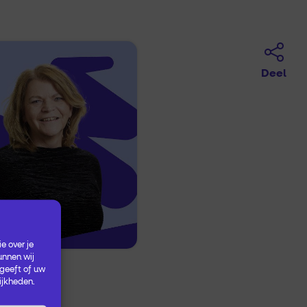
Deel
e over je
unnen wij
 geeft of uw
ijkheden.