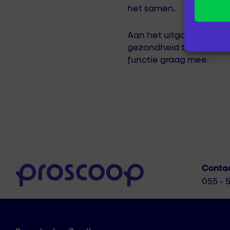
het samen.
Aan het uitgangspunt 
gezondheid te bevordere
functie graag mee.
Conta
055 - 