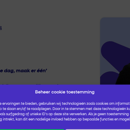
l
e dag, maak er één’
rk ik voornamelijk voor de
Beheer cookie toestemming
de managers en de Raad van
, plannen, meedenken,
 ervaringen te bieden, gebruiken wij technologieën zoals cookies om informati
t ondersteun ik af en toe de
 te slaan en/of te raadplegen. Door in te stemmen met deze technologieën k
k preventiemedewerker. Goed
als surfgedrag of unieke ID's op deze site verwerken. Als je geen toestemming
 intrekt, kan dit een nadelige invloed hebben op bepaalde functies en mogel
 belangrijk, mijn motto is niet
akes the dream work
”: we doen