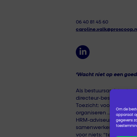
06 40 81 45 60
caroline.valk@proscoop.n
‘Wacht niet op een goed
Als bestuursassistent we
directeur-bestuurder, 
Toezicht: voorbereiden
Om de beste
organiseren … Daarnaas
apparaat op
HRM-adviseur en ben i
gegevens zo
toestemming
samenwerken vind ik echt
voor niets: “
teamwork m