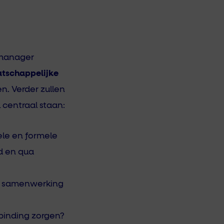
manager
tschappelijke
n. Verder zullen
 centraal staan:
ele en formele
d en qua
de samenwerking
rbinding zorgen?