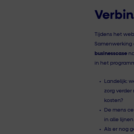
Verbin
Tijdens het web
Samenwerking en
businesscase
na
in het programm
Landelijk: 
zorg verder
kosten?
De mens cen
in alle lijn
Als er nog g