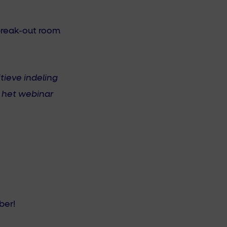
break-out room
tieve indeling
r het webinar
ber!