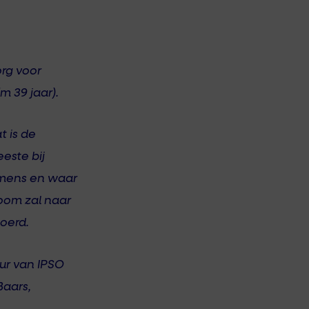
org voor
m 39 jaar).
 is de
este bij
 mens en waar
room zal naar
oerd.
ur van IPSO
Baars,