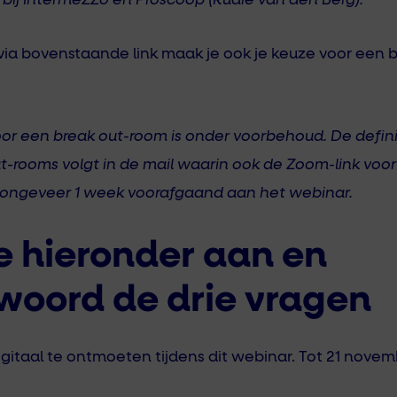
bij IntermeZZo en Proscoop (Rudie van den Berg).
via bovenstaande link maak je ook je keuze voor een 
or een break out-room is onder voorbehoud. De defini
t-rooms volgt in de mail waarin ook de Zoom-link voo
 ongeveer 1 week voorafgaand aan het webinar.
e hieronder aan en
woord de drie vragen
igitaal te ontmoeten tijdens dit webinar. Tot 21 novem