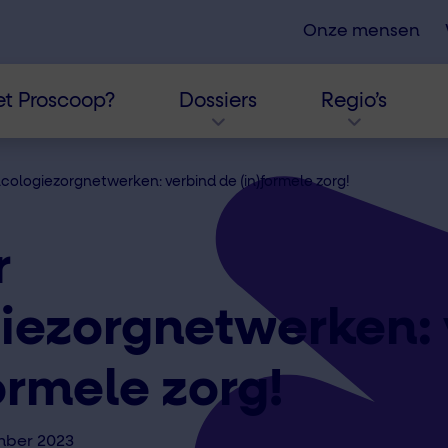
Onze mensen
t Proscoop?
Dossiers
Regio’s
cologiezorgnetwerken: verbind de (in)formele zorg!
r
iezorgnetwerken: 
ormele zorg!
mber 2023