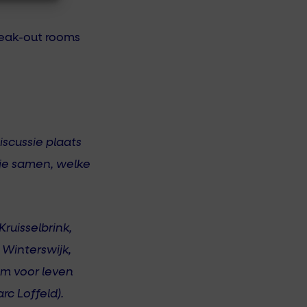
reak-out rooms
scussie plaats
je samen, welke
ruisselbrink,
 Winterswijk,
um voor leven
c Loffeld).