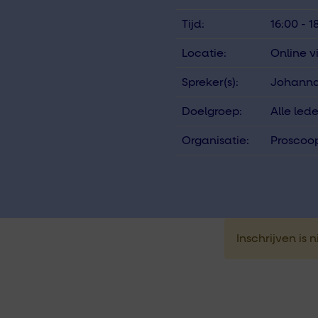
Tijd:
16:00 - 1
Locatie:
Online 
Spreker(s):
Johanna
Doelgroep:
Alle led
Organisatie:
Proscoop
Inschrijven is 