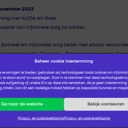
november 2023
ng met koffie en thee
arde van informele zorg bij kanker.
formele en informele zorg beter met elkaar verbond
na Kasperkovitz-Oosterloo, Programmamanager Sam
Beheer cookie toestemming
 IPSO.
 ervaringen te bieden, gebruiken wij technologieën zoals cookies om informati
n in break-out rooms
 te slaan en/of te raadplegen. Door in te stemmen met deze technologieën k
als surfgedrag of unieke ID's op deze site verwerken. Als je geen toestemming
 intrekt, kan dit een nadelige invloed hebben op bepaalde functies en mogel
j aanmelding maak je al de keuze voor een break-out ro
Ga naar de website
Bekijk voorkeuren
koppeling break-out rooms
ting
Privacy- en cookieverklaring
Privacy- en cookieverklaring