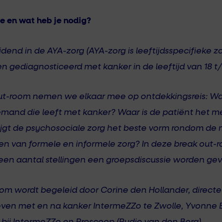
je en wat heb je nodig?
idend in de AYA-zorg (AYA-zorg is leeftijdsspecifieke z
 gediagnosticeerd met kanker in de leeftijd van 18 t/
ut-room nemen we elkaar mee op ontdekkingsreis: Wat
mand die leeft met kanker? Waar is de patiënt het me
ijgt de psychosociale zorg het beste vorm rondom de
en van formele en informele zorg? In deze break out-
een aantal stellingen een groepsdiscussie worden gev
om wordt begeleid door Corine den Hollander, directe
even met en na kanker IntermeZZo te Zwolle, Yvonne 