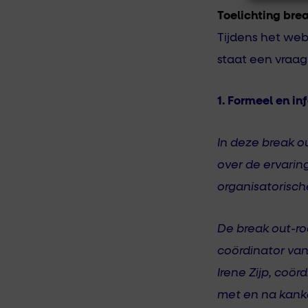
Toelichting bre
Tijdens het web
staat een vraag
1. Formeel en i
In deze break o
over de ervari
organisatorisch
De break out-ro
coördinator van
Irene Zijp, coö
met en na kanke