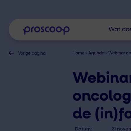
Wat doe
Home
>
Agenda
>
Webinar on
Vorige pagina
Webina
oncolog
de (in)f
Datum:
21 nove