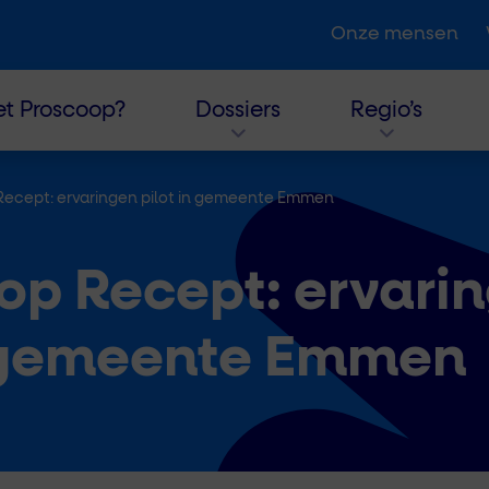
Onze mensen
t Proscoop?
Dossiers
Regio’s
 Recept: ervaringen pilot in gemeente Emmen
 op Recept: ervari
n gemeente Emmen