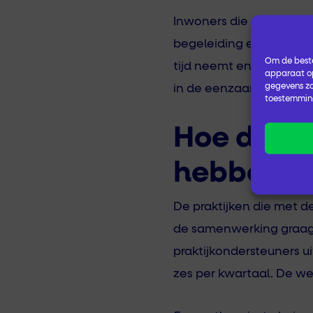
Inwoners die deelgenom
begeleiding en het resu
Om de beste
tijd neemt en dat de w
apparaat op
gegevens zo
in de eenzaamheid, mee
toestemming
Hoe de hu
hebben e
De praktijken die met d
de samenwerking graag v
praktijkondersteuners ui
zes per kwartaal. De we