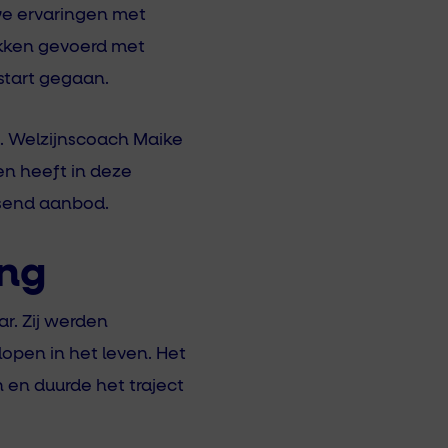
eve ervaringen met
ekken gevoerd met
start gegaan.
d. Welzijnscoach Maike
 en heeft in deze
ssend aanbod.
ing
r. Zij werden
pen in het leven. Het
 en duurde het traject