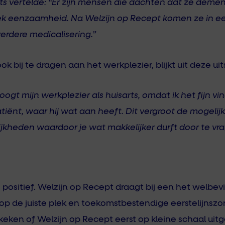
ts vertelde: “Er zijn mensen die dachten dat ze demen
ek eenzaamheid. Na Welzijn op Recept komen ze in ee
erdere medicalisering.”
ook bij te dragen aan het werkplezier, blijkt uit deze ui
ogt mijn werkplezier als huisarts, omdat ik het fijn vin
tiënt, waar hij wat aan heeft. Dit vergroot de mogeli
jkheden waardoor je wat makkelijker durft door te vra
ositief. Welzijn op Recept draagt bij een het welbe
g op de juiste plek en toekomstbestendige eerstelijns
ken of Welzijn op Recept eerst op kleine schaal uit