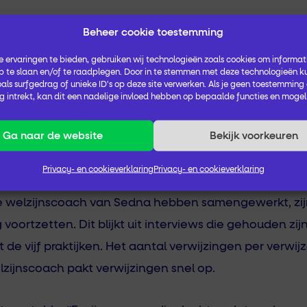
en hebben aan Welzijn op Recept zijn in het algemeen
Beheer cookie toestemming
ltaat. Aangegeven wordt dat de welzijnscoach een lui
 ervaringen te bieden, gebruiken wij technologieën zoals cookies om informati
elzijnscoach de deelnemers serieus neemt. Deelneme
 te slaan en/of te raadplegen. Door in te stemmen met deze technologieën k
als surfgedrag of unieke ID's op deze site verwerken. Als je geen toestemming
r plezier in het leven en zin om dingen te onderneme
 intrekt, kan dit een nadelige invloed hebben op bepaalde functies en mogel
isartsenpraktijken de p
Ga naar de website
Bekijk voorkeuren
rvaren
Privacy- en cookieverklaring
Privacy- en cookieverklaring
e welzijnscoach van Sedna hebben samengewerkt, zijn 
oortzetten. Dit blijkt uit interviews die gehouden zij
t de vijf praktijken. Het aantal verwijzingen per verwij
lzijnscoach pakt verwijzingen snel op.