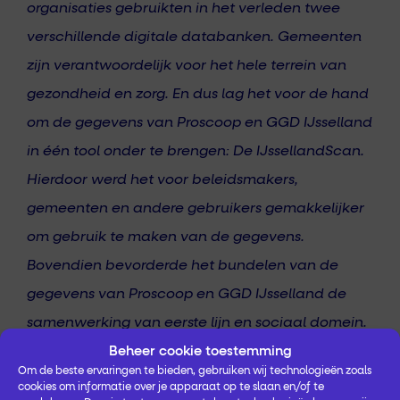
organisaties gebruikten in het verleden twee
verschillende digitale databanken. Gemeenten
zijn verantwoordelijk voor het hele terrein van
gezondheid en zorg. En dus lag het voor de hand
om de gegevens van Proscoop en GGD IJsselland
in één tool onder te brengen: De IJssellandScan.
Hierdoor werd het voor beleidsmakers,
gemeenten en andere gebruikers gemakkelijker
om gebruik te maken van de gegevens.
Bovendien bevorderde het bundelen van de
gegevens van Proscoop en GGD IJsselland de
samenwerking van eerste lijn en sociaal domein.
www.ijssellandscan.nl
Beheer cookie toestemming
Om de beste ervaringen te bieden, gebruiken wij technologieën zoals
cookies om informatie over je apparaat op te slaan en/of te