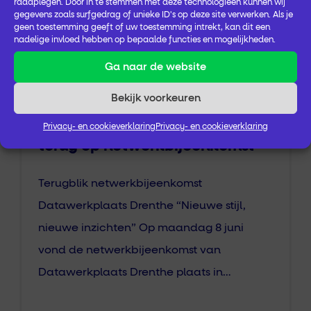
raadplegen. Door in te stemmen met deze technologieën kunnen wij
gegevens zoals surfgedrag of unieke ID's op deze site verwerken. Als je
geen toestemming geeft of uw toestemming intrekt, kan dit een
Meer post
nadelige invloed hebben op bepaalde functies en mogelijkheden.
Ga naar de website
Drenthe
Digitale Zorg
GGZ
Bekijk voorkeuren
Datawerkplaats Drenthe blikt
Privacy- en cookieverklaring
Privacy- en cookieverklaring
terug op netwerkbijeenkomst
Terugblik netwerkbijeenkomst
Datawerkplaats Drenthe “Nieuwe stijl,
nieuwe inzichten” Op maandag 8 juni
vond de netwerkbijeenkomst van
Datawerkplaats Drenthe plaats in…