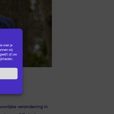
e over je
unnen wij
 geeft of uw
ijkheden.
n
orlijke verandering in