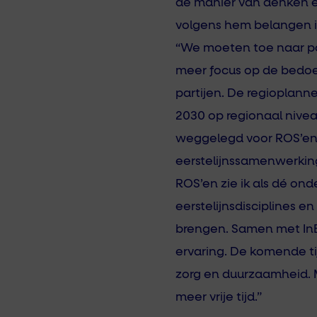
de manier van denken en
volgens hem belangen i
“We moeten toe naar po
meer focus op de bedoeli
partijen. De regioplann
2030 op regionaal niveau
weggelegd voor ROS’en.
eerstelijnssamenwerkin
ROS’en zie ik als dé on
eerstelijnsdisciplines 
brengen. Samen met InE
ervaring. De komende tij
zorg en duurzaamheid. 
meer vrije tijd.”