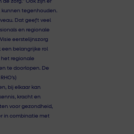
de zorg.” Ook zijn er
en kunnen tegenhouden.
veau. Dat geeft veel
sionals en regionale
isie eerstelijnszorg
 een belangrijke rol
het regionale
en te doorlopen. De
 RHO’s)
n, bij elkaar kan
ennis, kracht en
etten voor gezondheid,
r in combinatie met