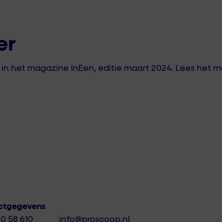
er
en in het magazine InEen, editie maart 2024. Lees het
ctgegevens
50 58 610
info@proscoop.nl