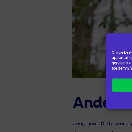
Om de beste
apparaat op
gegevens zo
toestemming
Andere 
Jongejan: “De beweging 