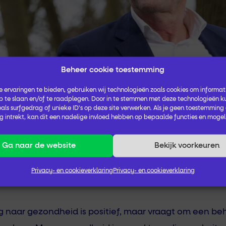
Beheer cookie toestemming
 ervaringen te bieden, gebruiken wij technologieën zoals cookies om informati
 te slaan en/of te raadplegen. Door in te stemmen met deze technologieën k
als surfgedrag of unieke ID's op deze site verwerken. Als je geen toestemming
 intrekt, kan dit een nadelige invloed hebben op bepaalde functies en mogel
Ga naar de website
Bekijk voorkeuren
manier van werke
Privacy- en cookieverklaring
Privacy- en cookieverklaring
naar gezondheid is positief, maar vraagt om een beho