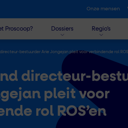
Onze mensen
t Proscoop?
Dossiers
Regio’s
irecteur-bestuurder Arie Jongejan pleit voor verbindende rol ROS
nd directeur-best
gejan pleit voor
ende rol ROS’en