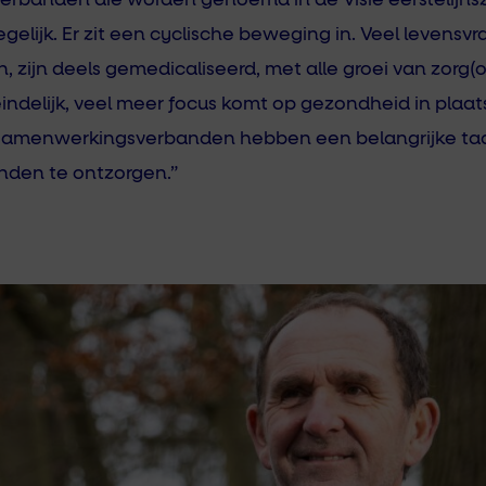
verbanden die worden genoemd in de Visie eerstelijnszo
gelijk. Er zit een cyclische beweging in. Veel levensv
zijn deels gemedicaliseerd, met alle groei van zorg(or
, eindelijk, veel meer focus komt op gezondheid in plaat
ssamenwerkingsverbanden hebben een belangrijke taak
nden te ontzorgen.”