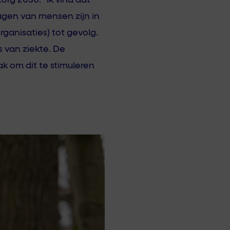
rg 2030. “Ik vind dat
ragen van mensen zijn in
ganisaties) tot gevolg.
s van ziekte. De
 om dit te stimuleren