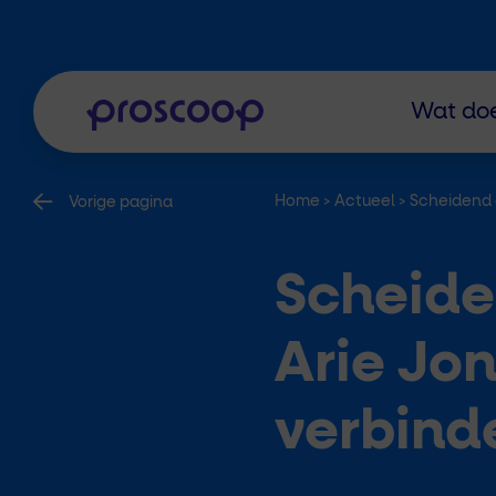
Wat doe
Home
>
Actueel
>
Scheidend d
Vorige pagina
Scheide
Arie Jon
verbind