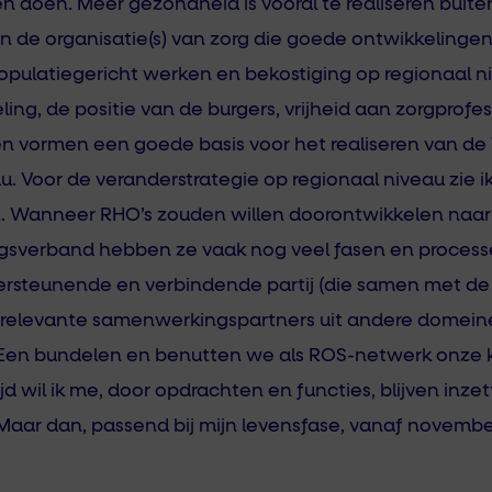
 doen. Meer gezondheid is vooral te realiseren buiten 
n de organisatie(s) van zorg die goede ontwikkeling
pulatiegericht werken en bekostiging op regionaal ni
ng, de positie van de burgers, vrijheid aan zorgprofes
en vormen een goede basis voor het realiseren van de V
. Voor de veranderstrategie op regionaal niveau zie ik
 Wanneer RHO’s zouden willen doorontwikkelen naar 
gsverband hebben ze vaak nog veel fasen en process
dersteunende en verbindende partij (die samen met de
en relevante samenwerkingspartners uit andere domeine
en bundelen en benutten we als ROS-netwerk onze k
d wil ik me, door opdrachten en functies, blijven inz
Maar dan, passend bij mijn levensfase, vanaf novembe