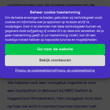
coördinatoren van de andere coalities om de
Beheer cookie toestemming
verbindingen met Gemeenschappelijke Taal
Om de beste ervaringen te bieden, gebruiken wij technologieën zoals
verder te ontwikkelen. De eerste workshops zijn
cookies om informatie over je apparaat op te slaan en/of te
raadplegen. Door in te stemmen met deze technologieën kunnen wij
al ingepland, zoals ‘Beeldtaal doet er toe bij de
gegevens zoals surfgedrag of unieke ID's op deze site verwerken. Als je
geen toestemming geeft of uw toestemming intrekt, kan dit een
brede blik op gezondheid’ voor
nadelige invloed hebben op bepaalde functies en mogelijkheden.
communicatieprofessionals die werkzaam zijn bij
Ga naar de website
de samenwerkingspartners van SGIJV. Andere
workshops voor de implementatie van de brede
Bekijk voorkeuren
blik op gezondheid worden ook gepland.
Privacy- en cookieverklaring
Privacy- en cookieverklaring
We hebben ook een vraagstuk ingediend voor
een hackathon in februari bij MBO Deltion &
hogeschool Windesheim. Het vraagstuk richt zich
op hoe we echt in contact kunnen komen met