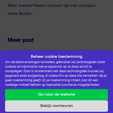
Meer weten? Neem contact op met adviseur
Henk Bloten.
Meer post
Beheer cookie toestemming
Drenthe
Digitale Zorg
GGZ
Om de beste ervaringen te bieden, gebruiken wij technologieën zoals
cookies om informatie over je apparaat op te slaan en/of te
raadplegen. Door in te stemmen met deze technologieën kunnen wij
Datawerkplaats Drenthe blikt
gegevens zoals surfgedrag of unieke ID's op deze site verwerken. Als je
terug op netwerkbijeenkomst
geen toestemming geeft of uw toestemming intrekt, kan dit een
nadelige invloed hebben op bepaalde functies en mogelijkheden.
Terugblik netwerkbijeenkomst
Ga naar de website
Datawerkplaats Drenthe “Nieuwe stijl,
Bekijk voorkeuren
nieuwe inzichten” Op maandag 8 juni