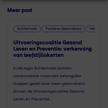
Meer post
Achterhoek
Positieve Gezondheid
Welzijn op
Uitvoeringscoalitie Gezond
Leven en Preventie: verkenning
van leefstijlloketten
In de regio Achterhoek worden
aankomende maanden belangrijke
stappen gezet naar meer gezondheid.
Binnen de Uitvoeringscoalitie Gezond
Leven en Preventie…