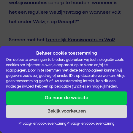
welzijnscoaches scherp te houden: wanneer is
het een reguliere welzijnsvraag en wanneer valt
het onder Welzijn op Recept?”
Samen met het
Landelijk Kenniscentrum WoR
wordt gewerkt aan een training voor
Beheer cookie toestemming
projectleiders die WoR willen uitrollen binnen hun
Om de beste ervaringen te bieden, gebruiken wij technologieën zoals
cookies om informatie over je apparaat op te slaan en/of te
gemeente. Op termijn wil Proscoop in Drenthe
raadplegen. Door in te stemmen met deze technologieën kunnen wij
gegevens zoals surfgedrag of unieke ID's op deze site verwerken. Als je
dan ook een koplopersgroep starten ter
geen toestemming geeft of uw toestemming intrekt, kan dit een
nadelige invloed hebben op bepaalde functies en mogelijkheden.
ondersteuning van deze projectleiders.
Ga naar de website
Voor meer informatie over Welzijn op Recept in
Bekijk voorkeuren
Drenthe, neem contact op met
Ayse Baltaci
.
Privacy- en cookieverklaring
Privacy- en cookieverklaring