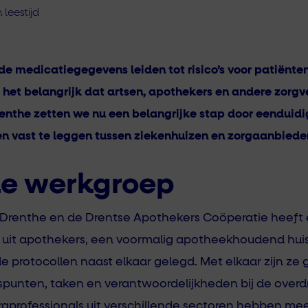
 leestijd
e medicatiegegevens leiden tot risico’s voor patiënten
 het belangrijk dat artsen, apothekers en andere zorgver
renthe zetten we nu een belangrijke stap door eenduid
 vast te leggen tussen ziekenhuizen en zorgaanbieder
le werkgroep
r Drenthe en de Drentse Apothekers Coöperatie heeft 
uit apothekers, een voormalig apotheekhoudend huis
 protocollen naast elkaar gelegd. Met elkaar zijn ze
punten, taken en verantwoordelijkheden bij de overd
gprofessionals uit verschillende sectoren hebben me