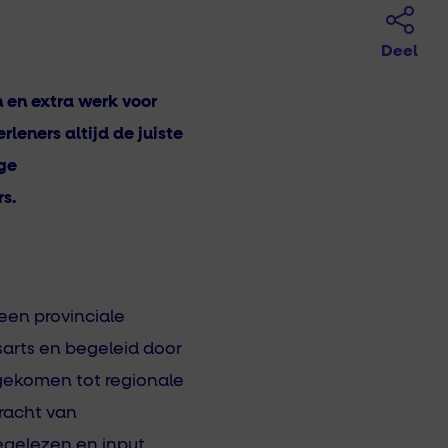
Deel
 en extra werk voor
leners altijd de juiste
ige
s.
een provinciale
arts en begeleid door
 gekomen tot regionale
racht van
egelezen en input