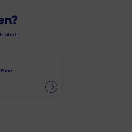
en?
isabeth.
 Floor