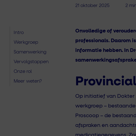
21 oktober 2025
2 min
Onvolledige of verouderd
Intro
professionals. Daarom is
Werkgroep
informatie hebben. In D
Samenwerking
samenwerkingsafspraken
Vervolgstappen
Onze rol
Provincia
Meer weten?
Op initiatief van Dokte
werkgroep – bestaande 
Proscoop – de bestaande
afspraken en aandachts
medicatiegegevens. Zor