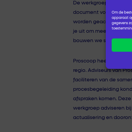
De werkgroep blijft act
document vormt een moo
Om de beste
apparaat op
worden geactualiseerd o
gegevens zo
toestemming
je uit om mee te lezen,
bouwen we samen aan ee
Proscoop heeft het traj
regio. Adviseurs van Pr
faciliteren van de sam
procesbegeleiding kond
afspraken komen. Deze z
werkgroep adviseren bi
actualisering en dooro