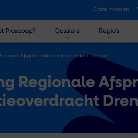
Onze mensen
t Proscoop?
Dossiers
Regio’s
Regionale Afspraken Medicatieoverdracht Drenthe
ng Regionale Afsp
ieoverdracht Dre