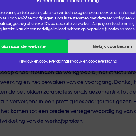
Beheer cookie toestemming
ief en wordt verbreed met vertegenwoordigers uit de h
ie basis voor het verder uitbouwen van de afspraken
 ervaringen te bieden, gebruiken wij technologieën zoals cookies om informati
 te slaan en/of te raadplegen. Door in te stemmen met deze technologieën k
p basis van de provinciale ontwikkelingen. Als zorgp
als surfgedrag of unieke ID's op deze site verwerken. Als je geen toestemming
 intrekt, kan dit een nadelige invloed hebben op bepaalde functies en mogel
 input te leveren en het document te omarmen als basis
n veilige en efficiënte medicatieoverdracht in Dren
Ga naar de website
Bekijk voorkeuren
Privacy- en cookieverklaring
Privacy- en cookieverklaring
ect begeleid in de rol van onafhankelijke procesbegele
oscoop ondersteunden de werkgroep bij het structurer
enwerking en het bewaken van de voortgang. Dankzij 
en de betrokken zorgprofessionals gezamenlijk tot 
ijn vervolgens in een prettig leesbaar format gezet. 
j het komen tot een bredere vertegenwoordiging van d
ntwikkeling van de werkafspraken