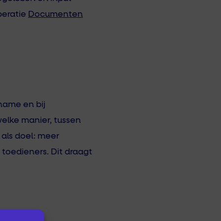
peratie
Documenten
name en bij
elke manier, tussen
 als doel: meer
 toedieners. Dit draagt