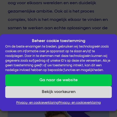
oog voor elkaars werelden en een duidelijk
gezamenlijke ambitie. Ook al is het proces
complex, tóch is het mogelijk elkaar te vinden en
samen te werken aan echte oplossingen voor de
maatschappelijke vraagstukken van nu.”
Beheer cookie toestemming
Om de beste ervaringen te bieden, gebruiken wij technologieën zoals
cookies om informatie over je apparaat op te slaan en/of te
raadplegen. Door in te stemmen met deze technologieën kunnen wij
gegevens zoals surfgedrag of unieke ID's op deze site verwerken. Als je
geen toestemming geeft of uw toestemming intrekt, kan dit een
nadelige invloed hebben op bepaalde functies en mogelijkheden.
Meer weten
Ga naar de website
Bekijk voorkeuren
Neem contact op met onze adviseur.
Privacy- en cookieverklaring
Privacy- en cookieverklaring