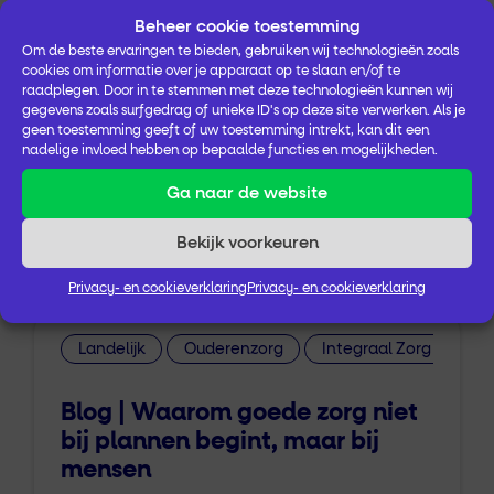
Beheer cookie toestemming
Geeske van Asperen
Om de beste ervaringen te bieden, gebruiken wij technologieën zoals
Directeur/bestuurder
cookies om informatie over je apparaat op te slaan en/of te
raadplegen. Door in te stemmen met deze technologieën kunnen wij
gegevens zoals surfgedrag of unieke ID's op deze site verwerken. Als je
geen toestemming geeft of uw toestemming intrekt, kan dit een
nadelige invloed hebben op bepaalde functies en mogelijkheden.
Ga naar de website
Bekijk voorkeuren
Meer post
Privacy- en cookieverklaring
Privacy- en cookieverklaring
Landelijk
Ouderenzorg
Integraal Zorg Akkoor
Blog | Waarom goede zorg niet
bij plannen begint, maar bij
mensen